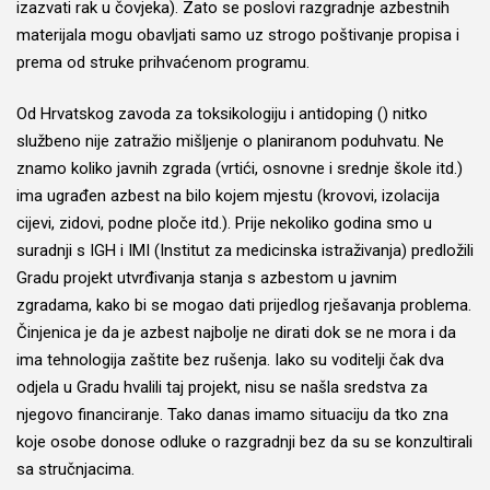
izazvati rak u čovjeka). Zato se poslovi razgradnje azbestnih
materijala mogu obavljati samo uz strogo poštivanje propisa i
prema od struke prihvaćenom programu.
Od Hrvatskog zavoda za toksikologiju i antidoping () nitko
službeno nije zatražio mišljenje o planiranom poduhvatu. Ne
znamo koliko javnih zgrada (vrtići, osnovne i srednje škole itd.)
ima ugrađen azbest na bilo kojem mjestu (krovovi, izolacija
cijevi, zidovi, podne ploče itd.). Prije nekoliko godina smo u
suradnji s IGH i IMI (Institut za medicinska istraživanja) predložili
Gradu projekt utvrđivanja stanja s azbestom u javnim
zgradama, kako bi se mogao dati prijedlog rješavanja problema.
Činjenica je da je azbest najbolje ne dirati dok se ne mora i da
ima tehnologija zaštite bez rušenja. Iako su voditelji čak dva
odjela u Gradu hvalili taj projekt, nisu se našla sredstva za
njegovo financiranje. Tako danas imamo situaciju da tko zna
koje osobe donose odluke o razgradnji bez da su se konzultirali
sa stručnjacima.