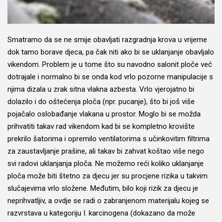
Smatramo da se ne smije obavljati razgradnja krova u vrijeme
dok tamo borave djeca, pa čak niti ako bi se uklanjanje obavljalo
vikendom. Problem je u tome što su navodno salonit ploče već
dotrajale i normalno bi se onda kod vrlo pozorne manipulacije s
njima dizala u zrak sitna vlakna azbesta. Vrlo vjerojatno bi
dolazilo i do oštećenja ploča (npr. pucanje), što bi još više
pojačalo oslobađanje vlakana u prostor. Moglo bi se možda
prihvatiti takav rad vikendom kad bi se kompletno krovište
prekrilo šatorima i opremilo ventilatorima s učinkovitim filtrima
za zaustavljanje prašine, ali takav bi zahvat koštao više nego
svi radovi uklanjanja ploča. Ne možemo reći koliko uklanjanje
ploča može biti štetno za djecu jer su procjene rizika u takvim
slučajevima vrlo složene. Međutim, bilo koji rizik za djecu je
neprihvatljiv, a ovdje se radi o zabranjenom materijalu kojeg se
razvrstava u kategoriju I. karcinogena (dokazano da može