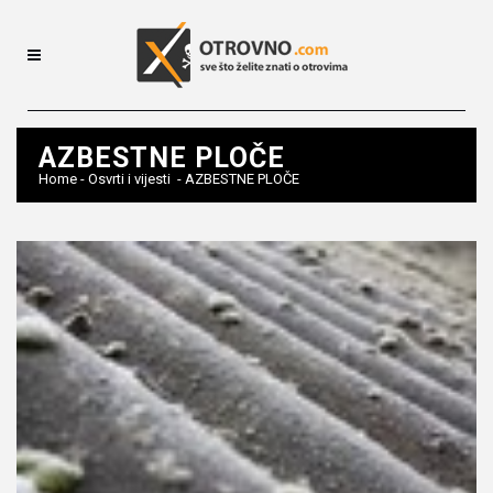
AZBESTNE PLOČE
Home
-
Osvrti i vijesti
-
AZBESTNE PLOČE