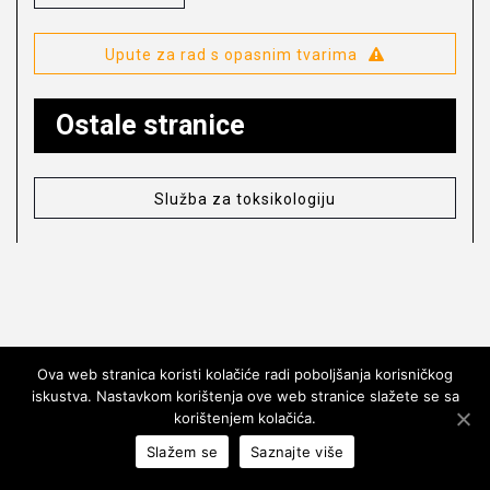
Upute za rad s opasnim tvarima
Ostale stranice
Služba za toksikologiju
Ova web stranica koristi kolačiće radi poboljšanja korisničkog
iskustva. Nastavkom korištenja ove web stranice slažete se sa
© COPYRIGHT HRVATSKI ZAVOD ZA JAVNO
korištenjem kolačića.
ZDRAVSTVO 1997 – 2020. SVA PRAVA PRIDRŽANA.
Slažem se
Saznajte više