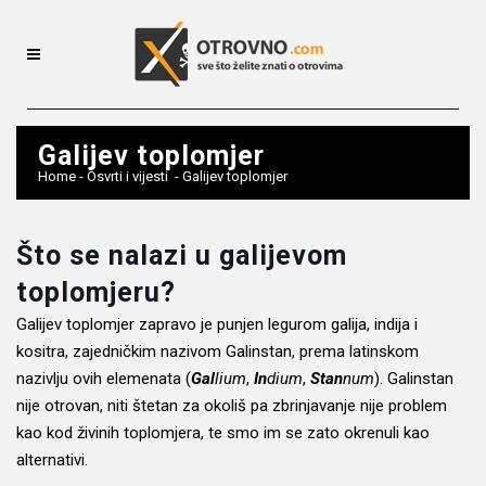
Galijev toplomjer
Home
-
Osvrti i vijesti
-
Galijev toplomjer
Što se nalazi u galijevom
toplomjeru?
Galijev toplomjer zapravo je punjen legurom galija, indija i
kositra, zajedničkim nazivom Galinstan, prema latinskom
nazivlju ovih elemenata (
Gal
lium
,
In
dium
,
Stan
num
). Galinstan
nije otrovan, niti štetan za okoliš pa zbrinjavanje nije problem
kao kod živinih toplomjera, te smo im se zato okrenuli kao
alternativi.