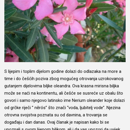
S lijepim i toplim dijelom godine dolazi do odlazaka na more a
time i do češćih poziva zbog mogućeg otrovanja uzrokovanog
gutanjem dijelovima biljke oleandra. Ova krasna mirisna biljka
može se naći na kontinentu, ali češće se susreće uz obalu što
govori i samo njegovo latinsko ime Nerium oleander koje dolazi
od grčke riječi ” nērós” što znači “voda, ljubitelj vode”. Njezina
otrovna svojstva poznata su od davnina, a trovanja se
događaju i dan danas. Ovaj članak je napisan kako bi se
upoznali s ovom lijepom biljkom, ali i da vas upozori da uvijek