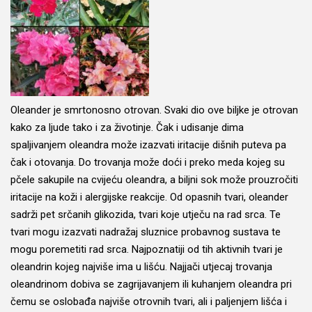
Oleander je smrtonosno otrovan. Svaki dio ove biljke je otrovan
kako za ljude tako i za životinje. Čak i udisanje dima
spaljivanjem oleandra može izazvati iritacije dišnih puteva pa
čak i otovanja. Do trovanja može doći i preko meda kojeg su
pčele sakupile na cvijeću oleandra, a biljni sok može prouzročiti
iritacije na koži i alergijske reakcije. Od opasnih tvari, oleander
sadrži pet srčanih glikozida, tvari koje utječu na rad srca. Te
tvari mogu izazvati nadražaj sluznice probavnog sustava te
mogu poremetiti rad srca. Najpoznatiji od tih aktivnih tvari je
oleandrin kojeg najviše ima u lišću. Najjači utjecaj trovanja
oleandrinom dobiva se zagrijavanjem ili kuhanjem oleandra pri
čemu se oslobađa najviše otrovnih tvari, ali i paljenjem lišća i