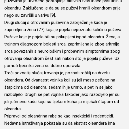
puževima je utvrđeno postojanje aktivnih tvari inače prisutnih u
oleandru. Zaključeno je da su se puževi hranili oleandrom prije
nego su završili u varivu [9].
Drugi slučaj s otrovanim puževima zabilježen je kada je
zaprimljena žena (77) koja je pojela nepoznatu količinu puževa.
Puževe koje je pojela bili su prikupljeni ispod oleandra. Žena, s
trajnom dijagnozom bolesti srca, zaprimljena je zbog aritmije
srca povezanih s neurološkim i probavnim simptomima zbog
otrovanja oleandrom šest sati nakon što je pojela puževe. Uz
pomoć liječnika žena se dobro oporavila.
Treći poznatiji slučaj trovanja je, poznati roštilj na drvetu
oleandera. Od dvanaest vojnika koji su jeli meso pečeno na
štapićima od oleandra, sedam ih je umrlo, a pet ih se jako
razboljelo. Drugih se pet vojnika također jako razboljelo jer su
jeli ječmenu kašu koju su tijekom kuhanja miješali štapom od
oleandra.
Pripravci od oleandrina rabe se kao insekticidi i rodenticidi.
Nedavna istraživanja pokazala su da ekstrat oleandera ima