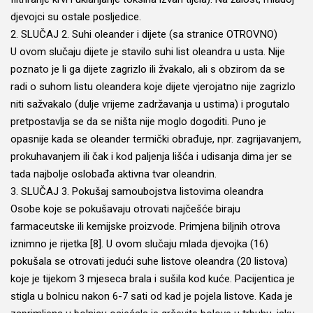
djevojci su ostale posljedice.
2. SLUČAJ 2. Suhi oleander i dijete (sa stranice
OTROVNO
)
U ovom slučaju dijete je stavilo suhi list oleandra u usta. Nije
poznato je li ga dijete zagrizlo ili žvakalo, ali s obzirom da se
radi o suhom listu oleandera koje dijete vjerojatno nije zagrizlo
niti sažvakalo (dulje vrijeme zadržavanja u ustima) i progutalo
pretpostavlja se da se ništa nije moglo dogoditi. Puno je
opasnije kada se oleander termički obrađuje, npr. zagrijavanjem,
prokuhavanjem ili čak i kod paljenja lišća i udisanja dima jer se
tada najbolje oslobađa aktivna tvar oleandrin.
3. SLUČAJ 3. Pokušaj samoubojstva listovima oleandra
Osobe koje se pokušavaju otrovati najčešće biraju
farmaceutske ili kemijske proizvode. Primjena biljnih otrova
iznimno je rijetka [8]. U ovom slučaju mlada djevojka (16)
pokušala se otrovati jedući suhe listove oleandra (20 listova)
koje je tijekom 3 mjeseca brala i sušila kod kuće. Pacijentica je
stigla u bolnicu nakon 6-7 sati od kad je pojela listove. Kada je