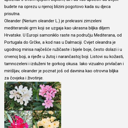
budete na oprezu u njenoj blizini pogotovo kada su djeca
prisutna.
Oleander (Nerium oleander L.) je prekrasni zimzeleni
mediteranski grm koji se uzgaja kao ukrasna biljka diljem
Hrvatske. U Europi samoniklo raste na području Mediterana, od
Portugala do Grčke, a kod nas u Dalmaciji. Cvijet oleandra je
ugodnog mirisa najčešće ružičaste i bijele boje, često dolazi i u
crvenoj boji, a rijeđe u žutoj i narančastoj boji. Listovi su kožasti,
tamnozeleni i izduženi te gorkog okusa. Iako vizualno privlačan i
mirišljav, oleander je poznat još od davnina kao otrovna biljka
za čovjeka i životinje.