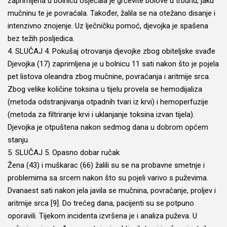
zaprimljena u bolnicu osjećala je grčevite bolove u trbuhu, jaku
mučninu te je povraćala. Također, žalila se na otežano disanje i
intenzivno znojenje. Uz lječničku pomoć, djevojka je spašena
bez težih posljedica.
4. SLUČAJ 4. Pokušaj otrovanja djevojke zbog obiteljske svađe
Djevojka (17) zaprimljena je u bolnicu 11 sati nakon što je pojela
pet listova oleandra zbog mučnine, povraćanja i aritmije srca.
Zbog velike količine toksina u tijelu provela se hemodijaliza
(metoda odstranjivanja otpadnih tvari iz krvi) i hemoperfuzije
(metoda za filtriranje krvi i uklanjanje toksina izvan tijela).
Djevojka je otpuštena nakon sedmog dana u dobrom općem
stanju.
5. SLUČAJ 5. Opasno dobar ručak
Žena (43) i muškarac (66) žalili su se na probavne smetnje i
problemima sa srcem nakon što su pojeli varivo s puževima.
Dvanaest sati nakon jela javila se mučnina, povraćanje, proljev i
aritmije srca [9]. Do trećeg dana, pacijenti su se potpuno
oporavili. Tijekom incidenta izvršena je i analiza puževa. U