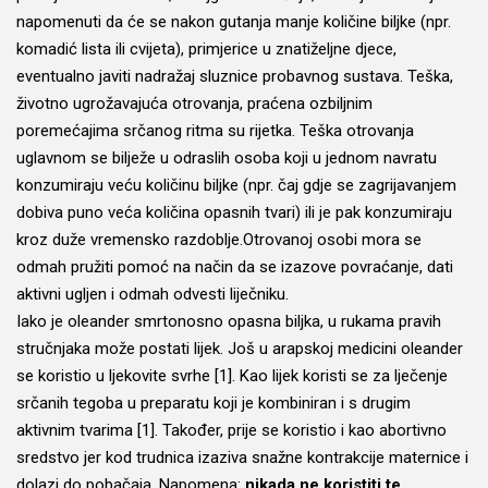
napomenuti da će se nakon gutanja manje količine biljke (npr.
komadić lista ili cvijeta), primjerice u znatiželjne djece,
eventualno javiti nadražaj sluznice probavnog sustava. Teška,
životno ugrožavajuća otrovanja, praćena ozbiljnim
poremećajima srčanog ritma su rijetka. Teška otrovanja
uglavnom se bilježe u odraslih osoba koji u jednom navratu
konzumiraju veću količinu biljke (npr. čaj gdje se zagrijavanjem
dobiva puno veća količina opasnih tvari) ili je pak konzumiraju
kroz duže vremensko razdoblje.Otrovanoj osobi mora se
odmah pružiti pomoć na način da se izazove povraćanje, dati
aktivni ugljen i odmah odvesti liječniku.
Iako je oleander smrtonosno opasna biljka, u rukama pravih
stručnjaka može postati lijek. Još u arapskoj medicini oleander
se koristio u ljekovite svrhe [1]. Kao lijek koristi se za lječenje
srčanih tegoba u preparatu koji je kombiniran i s drugim
aktivnim tvarima [1]. Također, prije se koristio i kao abortivno
sredstvo jer kod trudnica izaziva snažne kontrakcije maternice i
dolazi do pobačaja. Napomena:
nikada ne koristiti te