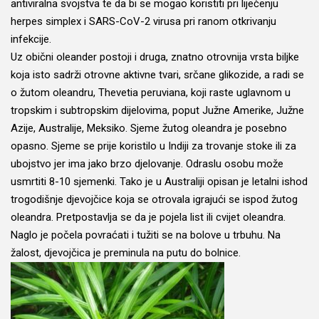
antiviralna svojstva te da bi se mogao koristiti pri liječenju
herpes simplex i SARS-CoV-2 virusa pri ranom otkrivanju
infekcije.
Uz obični oleander postoji i druga, znatno otrovnija vrsta biljke
koja isto sadrži otrovne aktivne tvari, srčane glikozide, a radi se
o žutom oleandru, Thevetia peruviana, koji raste uglavnom u
tropskim i subtropskim dijelovima, poput Južne Amerike, Južne
Azije, Australije, Meksiko. Sjeme žutog oleandra je posebno
opasno. Sjeme se prije koristilo u Indiji za trovanje stoke ili za
ubojstvo jer ima jako brzo djelovanje. Odraslu osobu može
usmrtiti 8-10 sjemenki. Tako je u Australiji opisan je letalni ishod
trogodišnje djevojčice koja se otrovala igrajući se ispod žutog
oleandra. Pretpostavlja se da je pojela list ili cvijet oleandra.
Naglo je počela povraćati i tužiti se na bolove u trbuhu. Na
žalost, djevojčica je preminula na putu do bolnice.