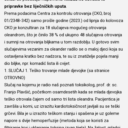
pripravke bez liječničkih uputa
.
Prema podacima Centra za kontrolu otrovanja (CKO, broj
01/2348-342) samo prošle godine (2023.) od lipnja do kolovoza
CKO je konzultiran za 18 slučajeva mogućeg otrovanja
oleandrom, što je činilo 38 % od ukupno 48 slučajeva otrovanja
i sumnji na otrovanja biljkama u tom razdoblju. U gotovo svim
slučajevima vezanim za oleander radilo se o maloj djeci koja su
ostavljena kratko bez nadzora, te su iz znatiželje pojela manji
dio biljke, npr. komadić lista ili cvijet.
1. SLUČAJ 1. Teško trovanje mlade djevojke (sa stranice
OTROVNO
)
Slučaj na kojemu je radio naš poznati toksikolog, prof. dr. sc.
Franjo Plavšić, početkom osamdesetih kada se mlada djevojka
teško otrovala čajem od samo tri lista oleandra. Pacijentica je
završila u komi, uz izrazitu kardiotoksičnost javljali su se teški
grčevi. Bila je u izrazito teškom stanju i spašena je uz goleme
napore s dvije hemoperfuzije (metoda koja se koristi za
filtriranje krvi i uklanjanje toksina izvan tijela). Na žalost, mladoj