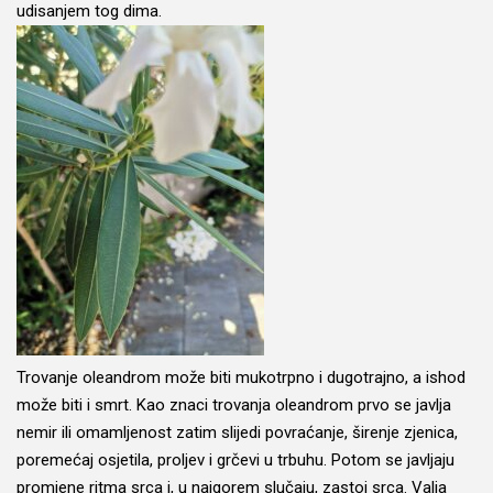
udisanjem tog dima.
Trovanje oleandrom može biti mukotrpno i dugotrajno, a ishod
može biti i smrt. Kao znaci trovanja oleandrom prvo se javlja
nemir ili omamljenost zatim slijedi povraćanje, širenje zjenica,
poremećaj osjetila, proljev i grčevi u trbuhu. Potom se javljaju
promjene ritma srca i, u najgorem slučaju, zastoj srca. Valja