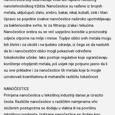
nanotehnološkog tržišta. Nanočestice su rađene iz brojnih
metala, uključujući zlato, srebro, bakar, nikal, kobalt, cink i titan.
Upravo se pojedine ovakve nanočestice naširoko upotrebljavaju
za bakteriocidne svrhe, te za filtraciju zraka i tekućina.
Nanočestice srebra su se već uspješno koristile u proizvodnji
odjeće otporne na mrlje i mirise. Topljivi oblici ovih metala mogu
biti štetni i za okoliš i na ljudsko zdravlje, iz čega se da naslutiti
da bi i nanočestični oblici mogli pokazivati određene
toksikološke učinke. Iako postoje regulative koje ograničavaju
korištenje otopljenih metala, još uvijek nije potpuno jasno da li
su one prikladne i za nanočestice tih metala koje bi mogle
uzrokovati kvantitativnu ili mehanički različitu toksičnost.
NANOČESTICE
Primjena nanočestica u tekstilnoj industriji danas je izrazito
česta. Različite nanočestice s različitim namjerama vrlo
složenim postupcima se dodaju u vlakna ili na površinu
tekstilnog predmeta. Izabrane nanočestice se dodaju kao