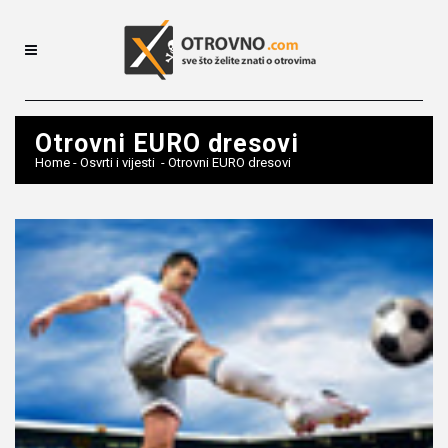
Otrovni EURO dresovi
Home
-
Osvrti i vijesti
-
Otrovni EURO dresovi