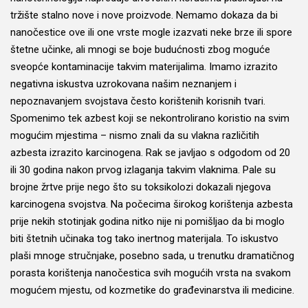
tržište stalno nove i nove proizvode. Nemamo dokaza da bi
nanočestice ove ili one vrste mogle izazvati neke brze ili spore
štetne učinke, ali mnogi se boje budućnosti zbog moguće
sveopće kontaminacije takvim materijalima. Imamo izrazito
negativna iskustva uzrokovana našim neznanjem i
nepoznavanjem svojstava često korištenih korisnih tvari.
Spomenimo tek azbest koji se nekontrolirano koristio na svim
mogućim mjestima – nismo znali da su vlakna različitih
azbesta izrazito karcinogena. Rak se javljao s odgodom od 20
ili 30 godina nakon prvog izlaganja takvim vlaknima. Pale su
brojne žrtve prije nego što su toksikolozi dokazali njegova
karcinogena svojstva. Na počecima širokog korištenja azbesta
prije nekih stotinjak godina nitko nije ni pomišljao da bi moglo
biti štetnih učinaka tog tako inertnog materijala. To iskustvo
plaši mnoge stručnjake, posebno sada, u trenutku dramatičnog
porasta korištenja nanočestica svih mogućih vrsta na svakom
mogućem mjestu, od kozmetike do građevinarstva ili medicine.