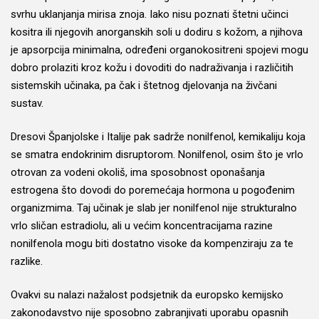
svrhu uklanjanja mirisa znoja. Iako nisu poznati štetni učinci
kositra ili njegovih anorganskih soli u dodiru s kožom, a njihova
je apsorpcija minimalna, određeni organokositreni spojevi mogu
dobro prolaziti kroz kožu i dovoditi do nadraživanja i različitih
sistemskih učinaka, pa čak i štetnog djelovanja na živčani
sustav.
Dresovi Španjolske i Italije pak sadrže nonilfenol, kemikaliju koja
se smatra endokrinim disruptorom. Nonilfenol, osim što je vrlo
otrovan za vodeni okoliš, ima sposobnost oponašanja
estrogena što dovodi do poremećaja hormona u pogođenim
organizmima. Taj učinak je slab jer nonilfenol nije strukturalno
vrlo sličan estradiolu, ali u većim koncentracijama razine
nonilfenola mogu biti dostatno visoke da kompenziraju za te
razlike.
Ovakvi su nalazi nažalost podsjetnik da europsko kemijsko
zakonodavstvo nije sposobno zabranjivati uporabu opasnih