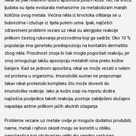
Nikal se pak relativno dobro apsorbira putem kože. No, na sreću
ljudska su tijela evoluirala mehanizme za metabolizam manjih
količina ovog metala. Većina nikla iz krvotoka otklanja se u
bubrezima i izlučuje iz tijela putem urina. Ipak, najčešći
zdravstveni problemi vezani uz nikal su alergijske reakcije
prilikom čestog rukovanja proizvodima koji ga sadrže. Oko 10 %
populacije ima genetsku predispoziciju na kontaktni dermatitis
zbog nikla. Prisutnost znoja bi čak mogla pogoršati reakciju, jer
znoj omogućuje lakšu apsorpciju metalnih iona preko kožne
barijere. Kad se jednom apsorbira, nikal se može vezati s nekim
od proteina u organizmu. Imunološki sustav ne prepoznaje
takav nikal-proteinski kompleks što može dovesti do
imunološke reakcije. Iako je kožni osip na mjestu dodira
najčešća posljedica takvih reakcija, postoje zabilježeni slučajevi
napadaja astme prilikom jačih akutnih izlaganja.
Probleme vezane uz metale ovdje je moguće dodatno produbiti;
naime, metali i njihovi oksidi mogu se koristiti u obliku
nanočestica koji obuhvaćaju veliki dio rapidno rastućeg