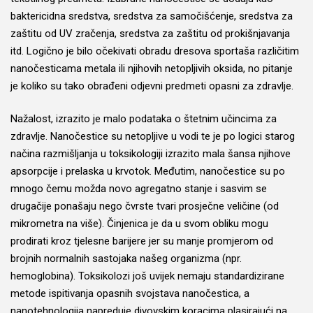
baktericidna sredstva, sredstva za samočišćenje, sredstva za
zaštitu od UV zračenja, sredstva za zaštitu od prokišnjavanja
itd. Logično je bilo očekivati obradu dresova sportaša različitim
nanočesticama metala ili njihovih netopljivih oksida, no pitanje
je koliko su tako obrađeni odjevni predmeti opasni za zdravlje.
Nažalost, izrazito je malo podataka o štetnim učincima za
zdravlje. Nanočestice su netopljive u vodi te je po logici starog
načina razmišljanja u toksikologiji izrazito mala šansa njihove
apsorpcije i prelaska u krvotok. Međutim, nanočestice su po
mnogo čemu možda novo agregatno stanje i sasvim se
drugačije ponašaju nego čvrste tvari prosječne veličine (od
mikrometra na više). Činjenica je da u svom obliku mogu
prodirati kroz tjelesne barijere jer su manje promjerom od
brojnih normalnih sastojaka našeg organizma (npr.
hemoglobina). Toksikolozi još uvijek nemaju standardizirane
metode ispitivanja opasnih svojstava nanočestica, a
nanotehnologija napreduje divovskim koracima plasirajući na