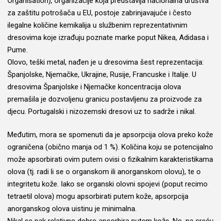
Organisation), organizacije koja predstavlja nacionalna društva
za zaštitu potrošača u EU, postoje zabrinjavajuće i često
ilegalne količine kemikalija u službenim reprezentativnim
dresovima koje izrađuju poznate marke poput Nikea, Adidasa i
Pume.
Olovo, teški metal, nađen je u dresovima šest reprezentacija:
Španjolske, Njemačke, Ukrajine, Rusije, Francuske i Italije. U
dresovima Španjolske i Njemačke koncentracija olova
premašila je dozvoljenu granicu postavljenu za proizvode za
djecu. Portugalski i nizozemski dresovi uz to sadrže i nikal.
Međutim, mora se spomenuti da je apsorpcija olova preko kože
ograničena (obično manja od 1 %). Količina koju se potencijalno
može apsorbirati ovim putem ovisi o fizikalnim karakteristikama
olova (tj. radi li se o organskom ili anorganskom olovu), te o
integritetu kože. Iako se organski olovni spojevi (poput recimo
tetraetil olova) mogu apsorbirati putem kože, apsorpcija
anorganskog olova uistinu je minimalna.