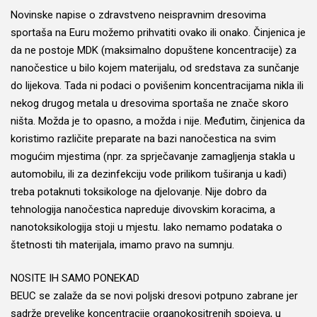
Novinske napise o zdravstveno neispravnim dresovima
sportaša na Euru možemo prihvatiti ovako ili onako. Činjenica je
da ne postoje MDK (maksimalno dopuštene koncentracije) za
nanočestice u bilo kojem materijalu, od sredstava za sunčanje
do lijekova. Tada ni podaci o povišenim koncentracijama nikla ili
nekog drugog metala u dresovima sportaša ne znače skoro
ništa. Možda je to opasno, a možda i nije. Međutim, činjenica da
koristimo različite preparate na bazi nanočestica na svim
mogućim mjestima (npr. za sprječavanje zamagljenja stakla u
automobilu, ili za dezinfekciju vode prilikom tuširanja u kadi)
treba potaknuti toksikologe na djelovanje. Nije dobro da
tehnologija nanočestica napreduje divovskim koracima, a
nanotoksikologija stoji u mjestu. Iako nemamo podataka o
štetnosti tih materijala, imamo pravo na sumnju.
NOSITE IH SAMO PONEKAD
BEUC se zalaže da se novi poljski dresovi potpuno zabrane jer
sadrže prevelike koncentracije organokositrenih spojeva, u