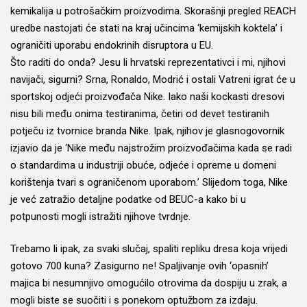
kemikalija u potrošačkim proizvodima. Skorašnji pregled REACH
uredbe nastojati će stati na kraj učincima ‘kemijskih koktela’ i
ograničiti uporabu endokrinih disruptora u EU.
Što raditi do onda? Jesu li hrvatski reprezentativci i mi, njihovi
navijači, sigurni? Srna, Ronaldo, Modrić i ostali Vatreni igrat će u
sportskoj odjeći proizvođača Nike. Iako naši kockasti dresovi
nisu bili među onima testiranima, četiri od devet testiranih
potječu iz tvornice branda Nike. Ipak, njihov je glasnogovornik
izjavio da je ‘Nike među najstrožim proizvođačima kada se radi
o standardima u industriji obuće, odjeće i opreme u domeni
korištenja tvari s ograničenom uporabom.’ Slijedom toga, Nike
je već zatražio detaljne podatke od BEUC-a kako bi u
potpunosti mogli istražiti njihove tvrdnje.
Trebamo li ipak, za svaki slučaj, spaliti repliku dresa koja vrijedi
gotovo 700 kuna? Zasigurno ne! Spaljivanje ovih ‘opasnih’
majica bi nesumnjivo omogućilo otrovima da dospiju u zrak, a
mogli biste se suočiti i s ponekom optužbom za izdaju.