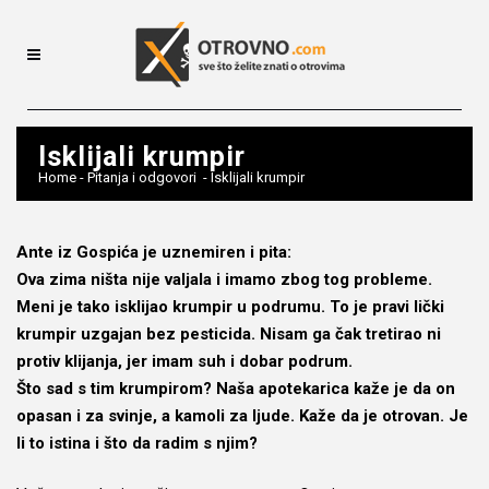
Isklijali krumpir
Home
-
Pitanja i odgovori
-
Isklijali krumpir
Ante iz Gospića je uznemiren i pita:
Ova zima ništa nije valjala i imamo zbog tog probleme.
Meni je tako isklijao krumpir u podrumu. To je pravi lički
krumpir uzgajan bez pesticida. Nisam ga čak tretirao ni
protiv klijanja, jer imam suh i dobar podrum.
Što sad s tim krumpirom? Naša apotekarica kaže je da on
opasan i za svinje, a kamoli za ljude. Kaže da je otrovan. Je
li to istina i što da radim s njim?