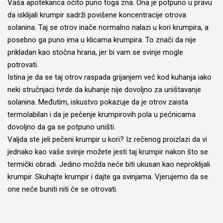
Vaša apotekarica očito puno toga zna. Ona je potpuno u pravu
da isklijali krumpir sadrži povišene koncentracije otrova
solanina. Taj se otrov inače normalno nalazi u kori krumpira, a
posebno ga puno ima u klicama krumpira. To znači da nije
prikladan kao stočna hrana, jer bi vam se svinje mogle
potrovati.
Istina je da se taj otrov raspada grijanjem već kod kuhanja iako
neki stručnjaci tvrde da kuhanje nije dovoljno za uništavanje
solanina. Međutim, iskustvo pokazuje da je otrov zaista
termolabilan i da je pečenje krumpirovih pola u pećnicama
dovoljno da ga se potpuno uništi.
Valjda ste jeli pečeni krumpir u kori? Iz rečenog proizlazi da vi
jednako kao vaše svinje možete jesti taj krumpir nakon što se
termički obradi. Jedino možda neće biti ukusan kao neproklijali
krumpir. Skuhajte krumpir i dajte ga svinjama. Vjerujemo da se
one neće buniti niti će se otrovati.