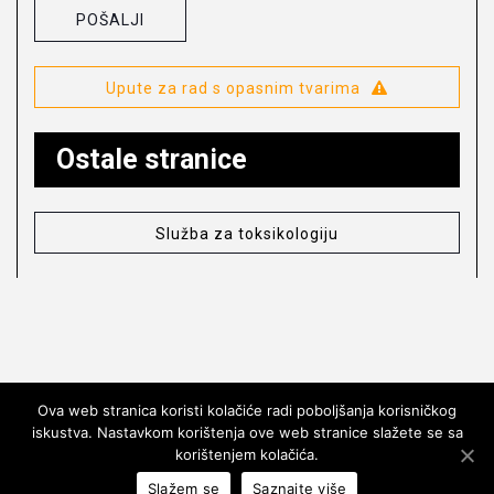
Upute za rad s opasnim tvarima
Ostale stranice
Služba za toksikologiju
Ova web stranica koristi kolačiće radi poboljšanja korisničkog
iskustva. Nastavkom korištenja ove web stranice slažete se sa
© COPYRIGHT HRVATSKI ZAVOD ZA JAVNO
korištenjem kolačića.
ZDRAVSTVO 1997 – 2020. SVA PRAVA PRIDRŽANA.
Slažem se
Saznajte više