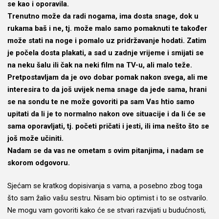
se kao i oporavila.
Trenutno može da radi nogama, ima dosta snage, dok u
rukama baš i ne, tj. može malo samo pomaknuti te također
može stati na noge i pomalo uz pridržavanje hodati. Zatim
je počela dosta plakati, a sad u zadnje vrijeme i smijati se
na neku šalu ili čak na neki film na TV-u, ali malo teže.
Pretpostavljam da je ovo dobar pomak nakon svega, ali me
interesira to da još uvijek nema snage da jede sama, hrani
se na sondu te ne može govoriti pa sam Vas htio samo
upitati da li je to normalno nakon ove situacije i da li će se
sama oporavljati, tj. početi pričati i jesti, ili ima nešto što se
još može učiniti.
Nadam se da vas ne ometam s ovim pitanjima, i nadam se
skorom odgovoru.
Sjećam se kratkog dopisivanja s vama, a posebno zbog toga
što sam žalio vašu sestru. Nisam bio optimist i to se ostvarilo.
Ne mogu vam govoriti kako će se stvari razvijati u budućnosti,