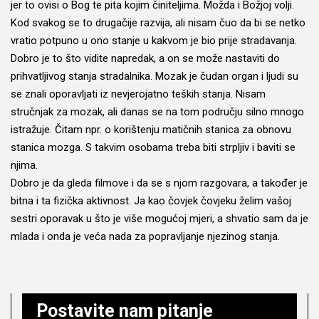
jer to ovisi o Bog te pita kojim činiteljima. Možda i Božjoj volji.
Kod svakog se to drugačije razvija, ali nisam čuo da bi se netko
vratio potpuno u ono stanje u kakvom je bio prije stradavanja.
Dobro je to što vidite napredak, a on se može nastaviti do
prihvatljivog stanja stradalnika. Mozak je čudan organ i ljudi su
se znali oporavljati iz nevjerojatno teških stanja. Nisam
stručnjak za mozak, ali danas se na tom području silno mnogo
istražuje. Čitam npr. o korištenju matičnih stanica za obnovu
stanica mozga. S takvim osobama treba biti strpljiv i baviti se
njima.
Dobro je da gleda filmove i da se s njom razgovara, a također je
bitna i ta fizička aktivnost. Ja kao čovjek čovjeku želim vašoj
sestri oporavak u što je više mogućoj mjeri, a shvatio sam da je
mlada i onda je veća nada za popravljanje njezinog stanja.
Postavite nam pitanje