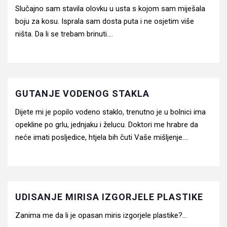
Slučajno sam stavila olovku u usta s kojom sam miješala
boju za kosu. Isprala sam dosta puta i ne osjetim više
ništa. Da li se trebam brinuti....
GUTANJE VODENOG STAKLA
Dijete mi je popilo vodeno staklo, trenutno je u bolnici ima
opekline po grlu, jednjaku i želucu. Doktori me hrabre da
neće imati posljedice, htjela bih čuti Vaše mišljenje....
UDISANJE MIRISA IZGORJELE PLASTIKE
Zanima me da li je opasan miris izgorjele plastike?...