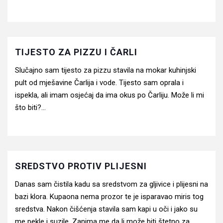
TIJESTO ZA PIZZU I ČARLI
Slučajno sam tijesto za pizzu stavila na mokar kuhinjski
pult od mješavine Čarlija i vode. Tijesto sam oprala i
ispekla, ali imam osjećaj da ima okus po Čarliju. Može li mi
što biti?...
SREDSTVO PROTIV PLIJESNI
Danas sam čistila kadu sa sredstvom za gljivice i plijesni na
bazi klora. Kupaona nema prozor te je isparavao miris tog
sredstva. Nakon čišćenja stavila sam kapi u oči i jako su
me pekle i suzile. Zanima me da li može biti štetno za