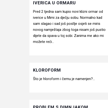
IVERICA U ORMARU
Pred 2 tjedna sam kupio novi klizni ormar od
iverice u Mimi za dječju sobu. Normalno kad
sam slagao i sad još poslIje osjeti se miris
novog namještaja zbog toga nisam još pustio
dijete da spava u toj sobi. Zanima me ako mi
možete reći...
KLOROFORM
Što je hloroform i čemu je namenjen?...
PROBLEM S DIMNJAKOM