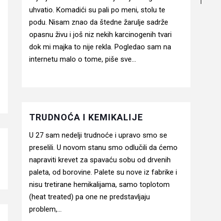
uhvatio. Komadići su pali po meni, stolu te
podu. Nisam znao da štedne žarulje sadrže
opasnu živu i još niz nekih karcinogenih tvari
dok mi majka to nije rekla. Pogledao sam na
internetu malo o tome, piše sve...
TRUDNOĆA I KEMIKALIJE
U 27 sam nedelji trudnoće i upravo smo se
preselili. U novom stanu smo odlučili da ćemo
napraviti krevet za spavaću sobu od drvenih
paleta, od borovine. Palete su nove iz fabrike i
nisu tretirane hemikalijama, samo toplotom
(heat treated) pa one ne predstavljaju
problem,...