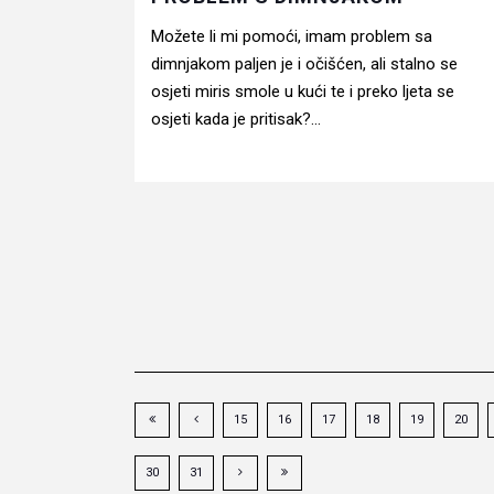
Možete li mi pomoći, imam problem sa
dimnjakom paljen je i očišćen, ali stalno se
osjeti miris smole u kući te i preko ljeta se
osjeti kada je pritisak?...
15
16
17
18
19
20
30
31