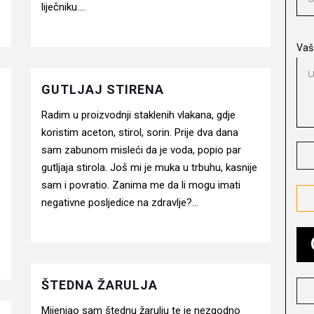
liječniku....
Vaš
GUTLJAJ STIRENA
Radim u proizvodnji staklenih vlakana, gdje
koristim aceton, stirol, sorin. Prije dva dana
sam zabunom misleći da je voda, popio par
gutljaja stirola. Još mi je muka u trbuhu, kasnije
sam i povratio. Zanima me da li mogu imati
negativne posljedice na zdravlje?...
ŠTEDNA ŽARULJA
Mijenjao sam štednu žarulju te je nezgodno