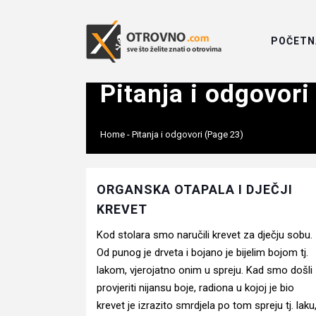
POČETN
Pitanja i odgovori
Home
-
Pitanja i odgovori
(Page 23)
ORGANSKA OTAPALA I DJEČJI
KREVET
Kod stolara smo naručili krevet za dječju sobu.
Od punog je drveta i bojano je bijelim bojom tj.
lakom, vjerojatno onim u spreju. Kad smo došli
provjeriti nijansu boje, radiona u kojoj je bio
krevet je izrazito smrdjela po tom spreju tj. laku