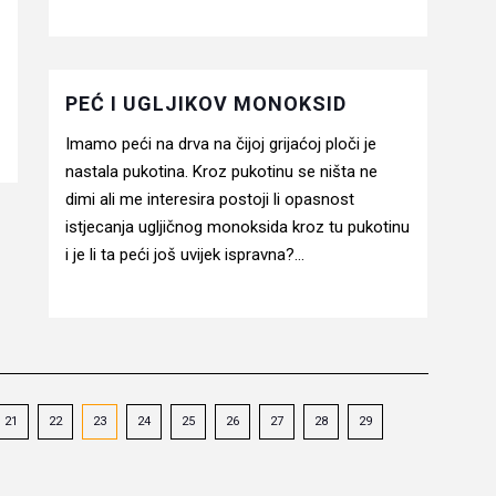
PEĆ I UGLJIKOV MONOKSID
Imamo peći na drva na čijoj grijaćoj ploči je
nastala pukotina. Kroz pukotinu se ništa ne
dimi ali me interesira postoji li opasnost
istjecanja ugljičnog monoksida kroz tu pukotinu
i je li ta peći još uvijek ispravna?...
21
22
23
24
25
26
27
28
29