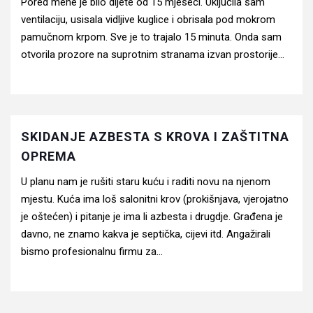
Pored mene je bilo dijete od 15 mjeseci. Uključila sam
ventilaciju, usisala vidljive kuglice i obrisala pod mokrom
pamučnom krpom. Sve je to trajalo 15 minuta. Onda sam
otvorila prozore na suprotnim stranama izvan prostorije...
SKIDANJE AZBESTA S KROVA I ZAŠTITNA
OPREMA
U planu nam je rušiti staru kuću i raditi novu na njenom
mjestu. Kuća ima loš salonitni krov (prokišnjava, vjerojatno
je oštećen) i pitanje je ima li azbesta i drugdje. Građena je
davno, ne znamo kakva je septička, cijevi itd. Angažirali
bismo profesionalnu firmu za...