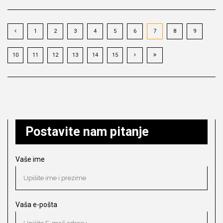
1
2
3
4
5
6
7
8
9
10
11
12
13
14
15
Postavite nam pitanje
Vaše ime
Vaša e-pošta