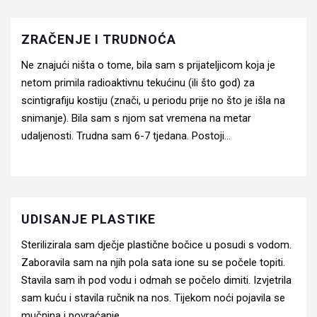
ZRAČENJE I TRUDNOĆA
Ne znajući ništa o tome, bila sam s prijateljicom koja je
netom primila radioaktivnu tekućinu (ili što god) za
scintigrafiju kostiju (znači, u periodu prije no što je išla na
snimanje). Bila sam s njom sat vremena na metar
udaljenosti. Trudna sam 6-7 tjedana. Postoji...
UDISANJE PLASTIKE
Sterilizirala sam dječje plastične bočice u posudi s vodom.
Zaboravila sam na njih pola sata ione su se počele topiti.
Stavila sam ih pod vodu i odmah se počelo dimiti. Izvjetrila
sam kuću i stavila ručnik na nos. Tijekom noći pojavila se
mučnina i povraćanje....